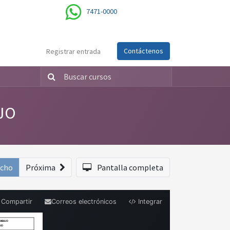
7471-0000
Contáctenos
Registrar entrada
JO
echo
Próxima
Pantalla completa